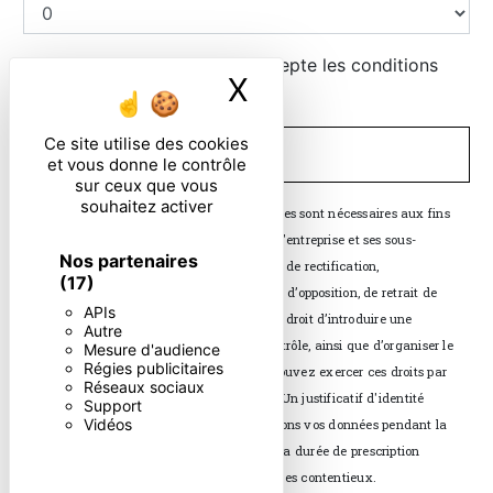
En cochant cette case, j'accepte les conditions
X
Masquer le ban
particulières ci-dessous **
Ce site utilise des cookies
ENVOYER
et vous donne le contrôle
sur ceux que vous
souhaitez activer
** Les données personnelles communiquées sont nécessaires aux fins
de vous contacter. Elles sont destinées à l'entreprise et ses sous-
Nos partenaires
traitants. Vous disposez de droits d’accès, de rectification,
(17)
d’effacement, de portabilité, de limitation, d’opposition, de retrait de
APIs
votre consentement à tout moment et du droit d’introduire une
Autre
réclamation auprès d’une autorité de contrôle, ainsi que d’organiser le
Mesure d'audience
Régies publicitaires
sort de vos données post-mortem. Vous pouvez exercer ces droits par
Réseaux sociaux
voie postale ou par courrier électronique. Un justificatif d'identité
Support
Vidéos
pourra vous être demandé. Nous conservons vos données pendant la
période de prise de contact puis pendant la durée de prescription
légale aux fins probatoires et de gestion des contentieux.