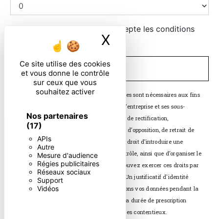
En cochant cette case, j'accepte les conditions
X
Masquer le ban
particulières ci-dessous **
Ce site utilise des cookies
ENVOYER
et vous donne le contrôle
sur ceux que vous
souhaitez activer
** Les données personnelles communiquées sont nécessaires aux fins
de vous contacter. Elles sont destinées à l'entreprise et ses sous-
Nos partenaires
traitants. Vous disposez de droits d’accès, de rectification,
(17)
d’effacement, de portabilité, de limitation, d’opposition, de retrait de
APIs
votre consentement à tout moment et du droit d’introduire une
Autre
réclamation auprès d’une autorité de contrôle, ainsi que d’organiser le
Mesure d'audience
Régies publicitaires
sort de vos données post-mortem. Vous pouvez exercer ces droits par
Réseaux sociaux
voie postale ou par courrier électronique. Un justificatif d'identité
Support
Vidéos
pourra vous être demandé. Nous conservons vos données pendant la
période de prise de contact puis pendant la durée de prescription
légale aux fins probatoires et de gestion des contentieux.