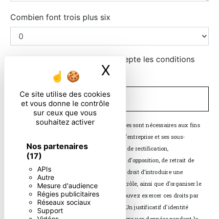
Combien font trois plus six
En cochant cette case, j'accepte les conditions
X
Masquer le ban
particulières ci-dessous **
Ce site utilise des cookies
ENVOYER
et vous donne le contrôle
sur ceux que vous
souhaitez activer
** Les données personnelles communiquées sont nécessaires aux fins
de vous contacter. Elles sont destinées à l'entreprise et ses sous-
Nos partenaires
traitants. Vous disposez de droits d’accès, de rectification,
(17)
d’effacement, de portabilité, de limitation, d’opposition, de retrait de
APIs
votre consentement à tout moment et du droit d’introduire une
Autre
réclamation auprès d’une autorité de contrôle, ainsi que d’organiser le
Mesure d'audience
Régies publicitaires
sort de vos données post-mortem. Vous pouvez exercer ces droits par
Réseaux sociaux
voie postale ou par courrier électronique. Un justificatif d'identité
Support
Vidéos
pourra vous être demandé. Nous conservons vos données pendant la