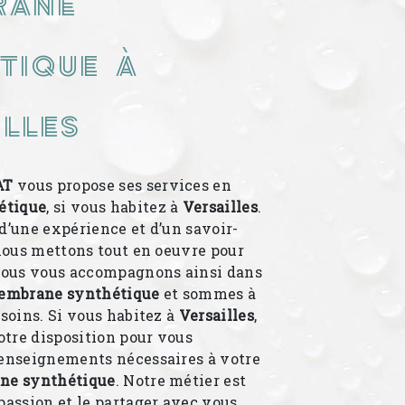
tique à
lles
AT
vous propose ses services en
étique
, si vous habitez à
Versailles
.
d’une expérience et d’un savoir-
 nous mettons tout en oeuvre pour
 Nous vous accompagnons ainsi dans
embrane synthétique
et sommes à
esoins. Si vous habitez à
Versailles
,
tre disposition pour vous
renseignements nécessaires à votre
ne synthétique
. Notre métier est
passion et le partager avec vous