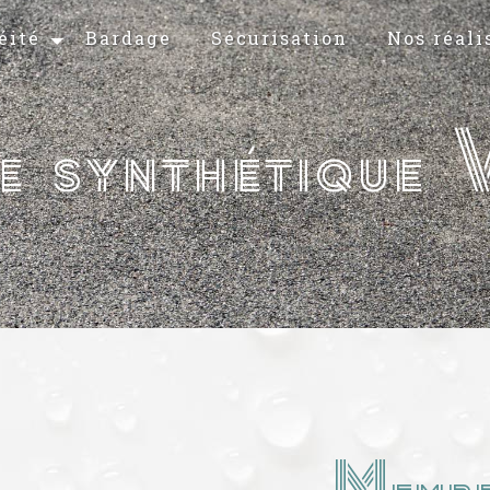
éité
Bardage
Sécurisation
Nos réali
 synthétique V
Membr