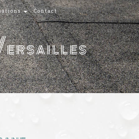
sations
Contact
ersailles
ane