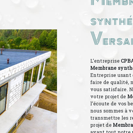
synthé
Versai
L’entreprise
CPB
Membrane synth
Entreprise usant 
faire de qualité,
vous satisfaire.
votre projet de
M
l’écoute de vos b
nous sommes à vo
transmettre les 
projet de
Membra
avant tout notre 