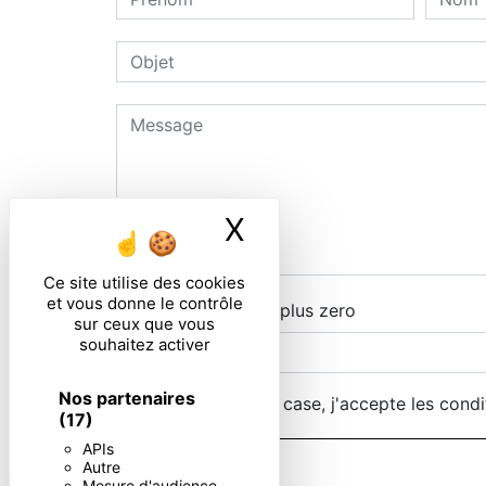
X
Masquer le ban
Ce site utilise des cookies
et vous donne le contrôle
Combien font deux plus zero
sur ceux que vous
souhaitez activer
Nos partenaires
En cochant cette case, j'accepte les condi
(17)
APIs
Autre
Mesure d'audience