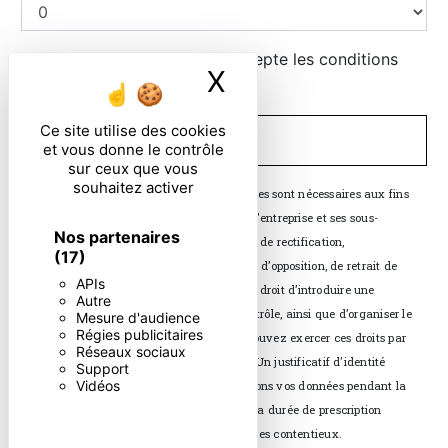
En cochant cette case, j'accepte les conditions
X
Masquer le ban
particulières ci-dessous **
Ce site utilise des cookies
ENVOYER
et vous donne le contrôle
sur ceux que vous
souhaitez activer
** Les données personnelles communiquées sont nécessaires aux fins
de vous contacter. Elles sont destinées à l'entreprise et ses sous-
Nos partenaires
traitants. Vous disposez de droits d’accès, de rectification,
(17)
d’effacement, de portabilité, de limitation, d’opposition, de retrait de
APIs
votre consentement à tout moment et du droit d’introduire une
Autre
réclamation auprès d’une autorité de contrôle, ainsi que d’organiser le
Mesure d'audience
Régies publicitaires
sort de vos données post-mortem. Vous pouvez exercer ces droits par
Réseaux sociaux
voie postale ou par courrier électronique. Un justificatif d'identité
Support
Vidéos
pourra vous être demandé. Nous conservons vos données pendant la
période de prise de contact puis pendant la durée de prescription
légale aux fins probatoires et de gestion des contentieux.