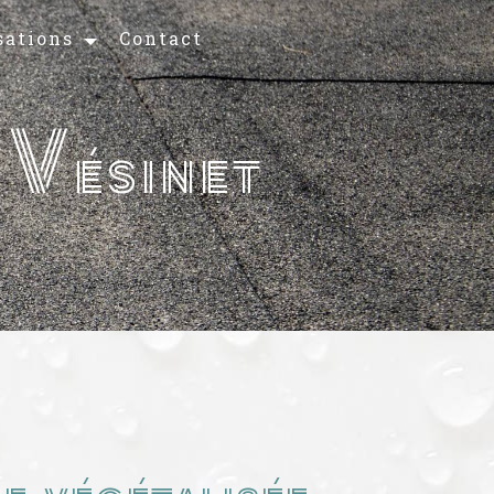
sations
Contact
 Vésinet
e végétalisée