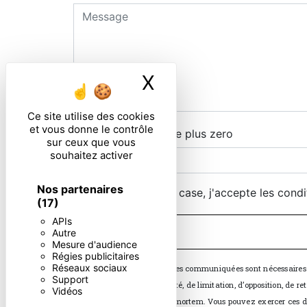
X
Masquer le ban
Ce site utilise des cookies
et vous donne le contrôle
Combien font quatre plus zero
sur ceux que vous
souhaitez activer
Nos partenaires
En cochant cette case, j'accepte les condi
(17)
APIs
Autre
Mesure d'audience
Régies publicitaires
Réseaux sociaux
** Les données personnelles communiquées sont nécessaires aux
Support
d’effacement, de portabilité, de limitation, d’opposition, de 
Vidéos
sort de vos données post-mortem. Vous pouvez exercer ces dro