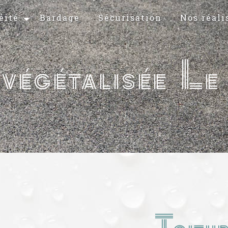
éité
Bardage
Sécurisation
Nos réali
 végétalisée Le
Toitur