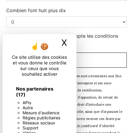
Combien font huit plus dix
En cochant cette case, j'accepte les conditions
X
Masquer le ban
particulières ci-dessous **
Ce site utilise des cookies
ENVOYER
et vous donne le contrôle
sur ceux que vous
souhaitez activer
** Les données personnelles communiquées sont nécessaires aux fins
de vous contacter. Elles sont destinées à l'entreprise et ses sous-
Nos partenaires
traitants. Vous disposez de droits d’accès, de rectification,
(17)
d’effacement, de portabilité, de limitation, d’opposition, de retrait de
APIs
votre consentement à tout moment et du droit d’introduire une
Autre
réclamation auprès d’une autorité de contrôle, ainsi que d’organiser le
Mesure d'audience
Régies publicitaires
sort de vos données post-mortem. Vous pouvez exercer ces droits par
Réseaux sociaux
voie postale ou par courrier électronique. Un justificatif d'identité
Support
Vidéos
pourra vous être demandé. Nous conservons vos données pendant la